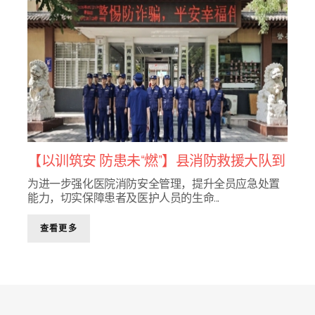
6591-
900
【以训筑安 防患未“燃”】县消防救援大队到
我院开展灭火救援演练
为进一步强化医院消防安全管理，提升全员应急处置
能力，切实保障患者及医护人员的生命...
查看更多