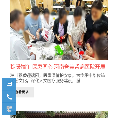
粽暖端午 医患同心 河南誉美肾病医院开展
端午包粽子主题活动
粽叶飘香迎端阳，医患温情护安康。为传承中华传统
民俗文化，深化人文医疗服务建设，缓...
查看更多
详情咨
询我们
400-